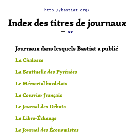
A
—
B
—
C
—
D
—
E
—
F
—
G
—
I
—
J
—
L
http://bastiat.org/
—
M
—
N
—
O
—
P
—
Q
—
R
—
S
—
T
—
V
Index des titres de journaux
—
W
Journaux dans lesquels Bastiat a publié
La Chalosse
La Sentinelle des Pyrénées
Le Mémorial bordelais
Le Courrier français
Le Journal des Débats
Le Libre-Échange
Le Journal des Économistes