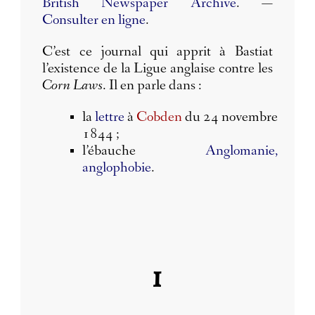
British Newspaper Archive
. —
Consulter en ligne
.
C’est ce journal qui apprit à Bastiat
l’existence de la Ligue anglaise contre les
Corn Laws
. Il en parle dans :
la
lettre
à
Cobden
du 24 novembre
1844 ;
l’ébauche
Anglomanie,
anglophobie
.
I