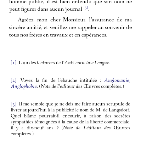
homme public, il est bien entendu que son nom ne
[3]
peut figurer dans aucun journal
.
Agréez, mon cher Monsieur, l’assurance de ma
sincère amitié, et veuillez me rappeler au souvenir de
tous nos frères en travaux et en espérances.
[1]
: L’un des
lecturers
de l’
Anti-corn-law League
.
[2]
: Voyez la fin de l’ébauche intitulée :
Anglomanie,
Anglophobie
.
(Note de l’éditeur des
Œuvres complètes
.)
[3]
: Il me semble que je ne dois me faire aucun scrupule de
livrer aujourd’hui à la publicité le nom de M. de Langsdorf.
Quel blâme pourrait-il encourir, à raison des secrètes
sympathies témoignées à la cause de la liberté commerciale,
il y a dix-neuf ans ?
(Note de l’éditeur des
Œuvres
complètes
.)