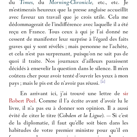
du
Times
, du
Morning-Chronicle
, etc., etc. Je
m’estimerais heureux que la presse anglaise accueillît
avec faveur un travail que je crois utile. Cela me
dédommagerait de l’indifférence avec laquelle il a été
reçu en France. Tous ceux à qui je l’ai donné ne
cessent de manifester leur surprise à l’égard des faits
graves qui y sont révélés ; mais personne ne l’achète,
et cela n’est pas surprenant, puisqu’on ne sait pas de
quoi il traite. Nos journaux d’ailleurs paraissent
décidés à ensevelir la question dans le silence. Il m’en
coûtera cher pour avoir tenté d’ouvrir les yeux à mon
[2]
pays ; mais le pis est de n’avoir pas réussi.
En arrivant ici, j’ai trouvé une lettre de
sir
Robert Peel
. Comme il l’a écrite avant d’avoir lu le
livre, il n’a pas eu à donner son opinion. Il a aussi
évité de citer le titre (
Cobden et la Ligue
). — Si c’est
de la diplomatie, il faut qu’elle soit bien dans les
habitudes de votre premier ministre pour qu’il en