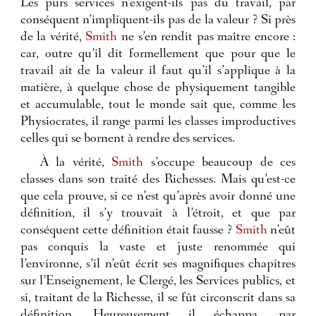
Les purs services n’exigent-ils pas du travail, par
conséquent n’impliquent-ils pas de la valeur ? Si près
de la vérité,
Smith
ne s’en rendit pas maître encore :
car, outre qu’il dit formellement que pour que le
travail ait de la valeur il faut qu’il s’applique à la
matière, à quelque chose de physiquement tangible
et accumulable, tout le monde sait que, comme les
Physiocrates, il range parmi les classes improductives
celles qui se bornent à rendre des services.
À la vérité,
Smith
s’occupe beaucoup de ces
classes dans son traité des Richesses. Mais qu’est-ce
que cela prouve, si ce n’est qu’après avoir donné une
définition, il s’y trouvait à l’étroit, et que par
conséquent cette définition était fausse ?
Smith
n’eût
pas conquis la vaste et juste renommée qui
l’environne, s’il n’eût écrit ses magnifiques chapitres
sur l’Enseignement, le Clergé, les Services publics, et
si, traitant de la Richesse, il se fût circonscrit dans sa
définition. Heureusement il échappa, par