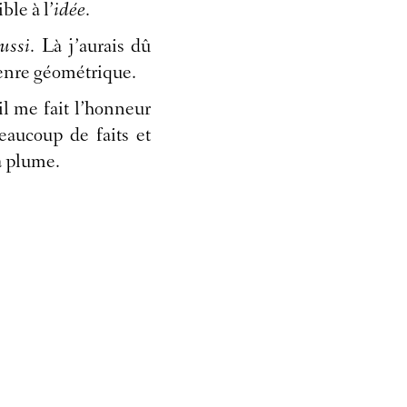
ble à l’
idée
.
ussi
. Là j’aurais dû
 genre géométrique.
’il me fait l’honneur
aucoup de faits et
a plume.