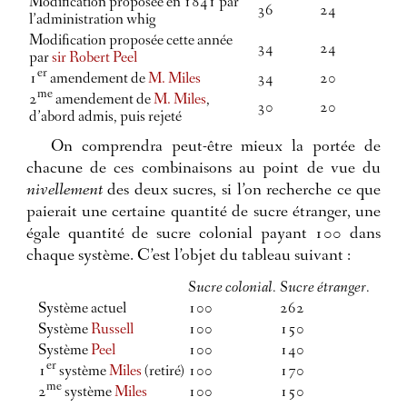
Modification proposée en 1841 par
36
24
l’administration whig
Modification proposée cette année
34
24
par
sir Robert Peel
er
1
amendement de
M. Miles
34
20
me
2
amendement de
M. Miles
,
30
20
d’abord admis, puis rejeté
On comprendra peut-être mieux la portée de
chacune de ces combinaisons au point de vue du
nivellement
des deux sucres, si l’on recherche ce que
paierait une certaine quantité de sucre étranger, une
égale quantité de sucre colonial payant 100 dans
chaque système. C’est l’objet du tableau suivant :
Sucre colonial.
Sucre étranger.
Système actuel
100
262
Système
Russell
100
150
Système
Peel
100
140
er
1
système
Miles
(retiré)
100
170
me
2
système
Miles
100
150