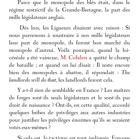
Parce que le monopole des blés était, dans le
régime restrictif de la Grande-Bretagne, la part des
mille législateurs anglais.
Dès lors, les Ligueurs disaient avec raison : Si
nous parvenons à soustraire à nos mille législateurs
leur part de monopole, ils feront bon marché du
monopole d’autrui. Voilà pourquoi, quand la loi-
céréale a été vaincue,
M. Cobden
a quitté le champ
de bataille ; et quand on lui disait : Il reste encore
bien des monopoles à abattre, il répondait :
The
landlords will do that
, les landlords feront cela.
Y a-t-il rien de semblable en France ? Les maîtres
de forges sont-ils seuls législateurs et le sont-ils par
droit de naissance ? Ont-ils, en cette qualité, accordé
quelques bribes de priviléges aux autres industries
pour justifier les priviléges énormes qu’ils se seraient
votés eux-mêmes ?
Si cela est, la tactique est tout indiquée. Forçons