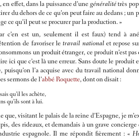
er, en effet, dans la puissance d’une
généralité
très popu
en tirer du dehors de ce qu’on peut faire au dedans ; un 
ge ce qu’il peut se procurer par la production. »
ar c’en est un, seulement il est faux) tend à an
rétention de favoriser le
travail national
et repose su
onsommons un produit étranger, ce produit n’est pas dû
ire ici que c’est là une erreur. Sans doute le produit e
e, puisqu’on l’a acquise avec du travail national d
es sermons de l’
abbé Roquette
, dont on disait :
ais qu’il les achète,
ns qu’ils sont à lui.
 que, visitant le palais de la reine d’Espagne, je m’ex
pis, des rideaux, et demandais à un grave concierge ca
industrie espagnole. Il me répondit fièrement : «
Ho