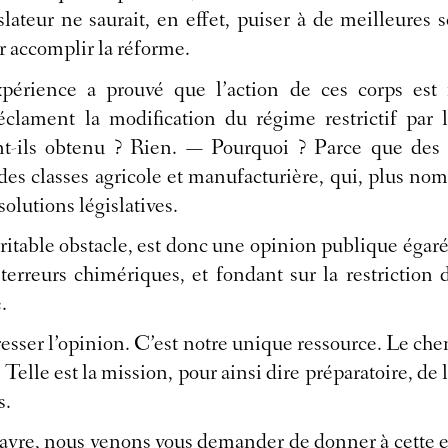
ateur ne saurait, en effet, puiser à de meilleures 
r accomplir la réforme.
périence a prouvé que l’action de ces corps est i
éclament la modification du régime restrictif par l
nt-ils obtenu ? Rien. — Pourquoi ? Parce que de
es classes agricole et manufacturière, qui, plus no
solutions législatives.
véritable obstacle, est donc une opinion publique égar
 terreurs chimériques, et fondant sur la restriction
.
resser l’opinion. C’est notre unique ressource. Le che
. Telle est la mission, pour ainsi dire préparatoire, de 
s.
vre, nous venons vous demander de donner à cette en