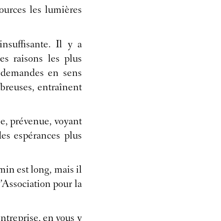
sources les lumières
nsuffisante. Il y a
es raisons les plus
s demandes en sens
mbreuses, entraînent
ée, prévenue, voyant
 des espérances plus
min est long, mais il
l’Association pour la
treprise, en vous y