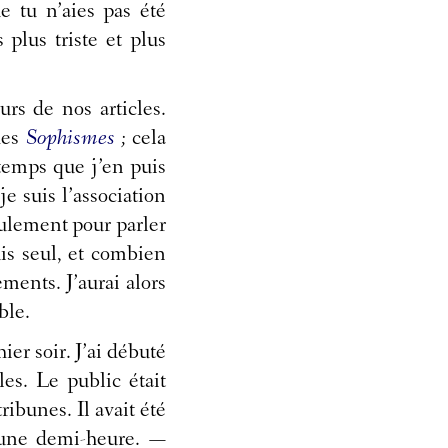
ue tu n’aies pas été
plus triste et plus
rs de nos articles.
des
Sophismes
;
cela
temps que j’en puis
e suis l’association
eulement pour parler
uis seul, et combien
ments. J’aurai alors
ble.
ier soir. J’ai débuté
es. Le public était
ibunes. Il avait été
u’une demi-heure. —