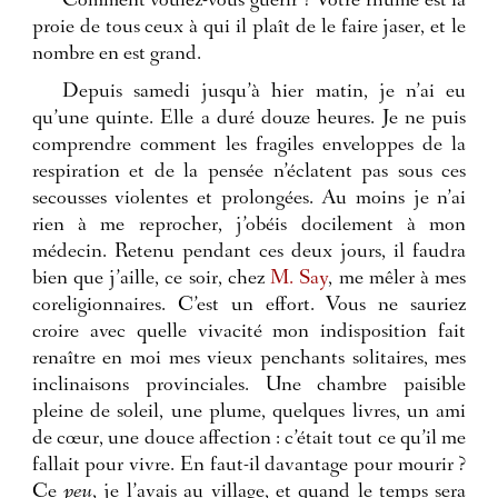
Comment voulez-vous guérir ? Votre rhume est la
proie de tous ceux à qui il plaît de le faire jaser, et le
nombre en est grand.
Depuis samedi jusqu’à hier matin, je n’ai eu
qu’une quinte. Elle a duré douze heures. Je ne puis
comprendre comment les fragiles enveloppes de la
respiration et de la pensée n’éclatent pas sous ces
secousses violentes et prolongées. Au moins je n’ai
rien à me reprocher, j’obéis docilement à mon
médecin.
Retenu pendant ces deux jours, il faudra
bien que j’aille, ce soir, chez
M. Say
, me mêler à mes
coreligionnaires. C’est un effort. Vous ne sauriez
croire avec quelle vivacité mon indisposition fait
renaître en moi mes vieux penchants solitaires, mes
inclinaisons provinciales. Une chambre paisible
pleine de soleil, une plume, quelques livres, un ami
de cœur, une douce affection : c’était tout ce qu’il me
fallait pour vivre. En faut-il davantage pour mourir ?
Ce
peu
, je l’avais au village, et quand le temps sera