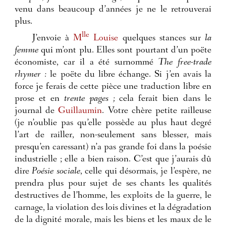
venu dans beaucoup d’années je ne le retrouverai
plus.
lle
J’envoie à
M
Louise
quelques stances sur
la
femme
qui m’ont plu. Elles sont pourtant d’un poëte
économiste, car il a été surnommé
The free-trade
rhymer :
le poëte du libre échange. Si j’en avais la
force je ferais de cette pièce une traduction libre en
prose et en
trente pages ;
cela ferait bien dans le
journal de
Guillaumin
. Votre chère petite railleuse
(je n’oublie pas qu’elle possède au plus haut degré
l’art de railler, non-seulement sans blesser, mais
presqu’en caressant) n’a pas grande foi dans la poésie
industrielle ; elle a bien raison. C’est que j’aurais dû
dire
Poésie sociale
, celle qui désormais, je l’espère, ne
prendra plus pour sujet de ses chants les qualités
destructives de l’homme, les exploits de la guerre, le
carnage, la violation des lois divines et la dégradation
de la dignité morale, mais les biens et les maux de le