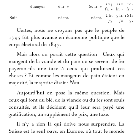
104
110
10
—
étranger
6 fr. »
60 fr. »
fr. »
fr. »
fr. 
2 fr.
5 fr.
16 fr
Suif
néant.
néant.
75
50
5
Certes, nous ne croyons pas que le peuple de
1795 fût plus avancé en économie politique que le
corps électoral de 1847.
Mais alors on posait cette question : Ceux qui
mangent de la viande et du pain ou se servent de fer
payeront-ils une taxe à ceux qui produisent ces
choses ? Et comme les mangeurs de pain étaient en
majorité, la majorité disait :
Non
.
Aujourd’hui on pose la même question. Mais
ceux qui font du blé, de la viande ou du fer sont seuls
consultés, et ils décident qu’il leur sera payé une
gratification, un supplément de prix, une taxe.
Il n’y a rien là qui doive nous surprendre. La
Suisse est le seul pays, en Europe, où tout le monde