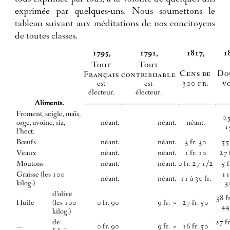
exprimée par quelques-uns. Nous soumettons le
tableau suivant aux méditations de nos concitoyens
de toutes classes.
1795,
1791,
1817,
1
Tout
Tout
Cens de
Do
Français
contribuable
300 fr.
v
est
est
électeur.
électeur.
Aliments.
Froment, seigle, maïs,
25
orge, avoine, riz,
néant.
néant.
néant.
15
l’hect.
Bœufs
néant.
néant.
3 fr. 30
55 
Veaux
néant.
néant.
1 fr. 10
27 
Moutons
néant.
néant.
0 fr. 27 1/2
5 f
Graisse (les 100
11 
néant.
néant.
11 à 30 fr.
kilog.)
30
d’olive
38 fr
Huile
(les 100
0 fr. 90
9 fr. »
27 fr. 50
44 
kilog.)
de
27 fr
—
0 fr. 90
9 fr. »
16 fr. 50