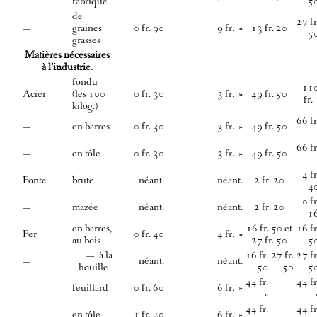
fabrique
5
de
27 fr
—
graines
0 fr. 90
9 fr. »
13 fr. 20
5
grasses
Matières nécessaires
à l’industrie.
fondu
11
Acier
(les 100
0 fr. 30
3 fr. »
49 fr. 50
fr
kilog.)
66 fr
—
en barres
0 fr. 30
3 fr. »
49 fr. 50
66 fr
—
en tôle
0 fr. 30
3 fr. »
49 fr. 50
4 fr
Fonte
brute
néant.
néant.
2 fr. 20
4
0 fr
—
mazée
néant.
néant.
2 fr. 20
1
en barres,
16 fr. 50 et
16 fr
Fer
0 fr. 40
4 fr. »
au bois
27 fr. 50
5
— à la
16 fr.
27 fr.
27 fr
—
néant.
néant.
houille
50
50
5
44 fr.
44 fr
—
feuillard
0 fr. 60
6 fr. »
»
44 fr.
44 fr
—
en tôle
1 fr. 20
6 fr. »