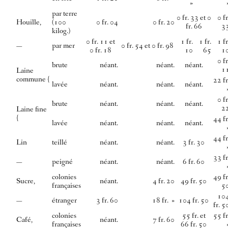
»
par terre
0 fr. 33 et 0
0 fr
Houille,
(100
0 fr. 04
0 fr. 20
fr. 66
3
kilog.)
0 fr. 11 et
1 fr.
1 fr.
1 fr
—
par mer
0 fr. 54 et 0 fr. 98
0 fr. 18
10
65
1
0 fr
brute
néant.
néant.
néant.
1
Laine
commune {
22 fr
lavée
néant.
néant.
néant.
0 fr
brute
néant.
néant.
néant.
2
Laine fine
{
44 fr
lavée
néant.
néant.
néant.
44 fr
Lin
teillé
néant.
néant.
3 fr. 30
33 fr
—
peigné
néant.
néant.
6 fr. 60
colonies
49 fr
Sucre,
néant.
4 fr. 20
49 fr. 50
françaises
5
10
—
étranger
3 fr. 60
18 fr. »
104 fr. 50
fr. 5
colonies
55 fr. et
55 fr
Café,
néant.
7 fr. 60
françaises
66 fr. 50