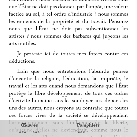
que l’État ne doit pas donner, par l’impôt, une valeur
factice au sol, à tel ordre d’industrie ? nous sommes
les ennemis de la propriété et du travail. Pensons-
nous que l’État ne doit pas subventionner les
artistes ? nous sommes des barbares qui jugeons les
arts inutiles.
Je proteste ici de toutes mes forces contre ces
déductions.
Loin que nous entretenions l’absurde pensée
d’anéantir la religion, l’éducation, la propriété, le
travail et les arts quand nous demandons que l’État
protège le libre développement de tous ces ordres
d’activité humaine sans les soudoyer aux dépens les
uns des autres, nous croyons au contraire que toutes
ces forces vives de la société se développeraient
harmonieusement sous l’influence de la liberté,
Œuvres
Pamphlets
qu’aucune d’elles ne deviendrait, comme nous le
«««
»»»
«««